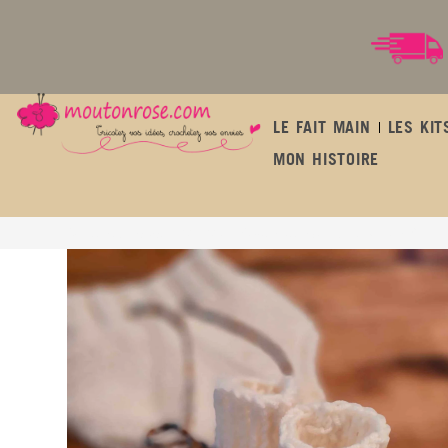
LE FAIT MAIN
LES KIT
MON HISTOIRE
Chaussons montants « Léo-Léa » (Tailles naissance-3 mois – aig. n°5)