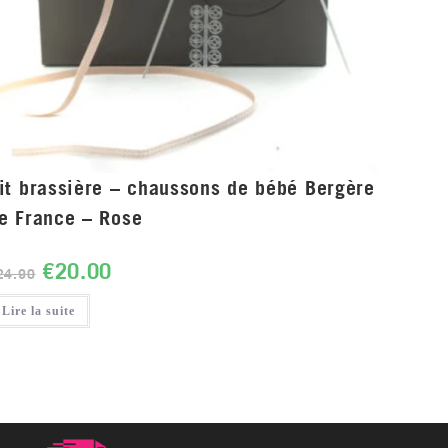
it brassière – chaussons de bébé Bergère
e France – Rose
€
20.00
24.90
Lire la suite