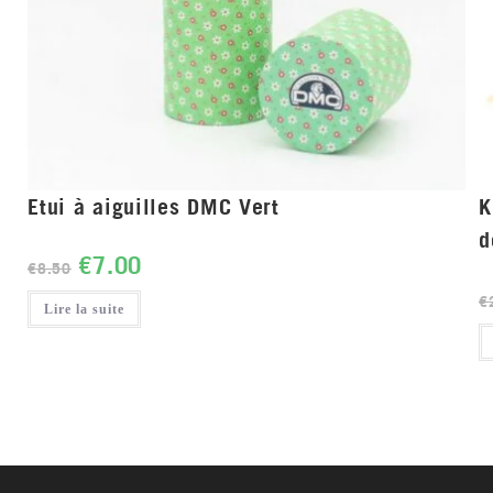
Etui à aiguilles DMC Vert
K
d
€
7.00
€
8.50
€
Lire la suite