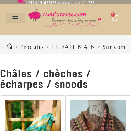
LIVRAISON OFFERTE en point relais dès 75€
0
Châles / chèches / écharpes / snoods
>
Produits
>
LE FAIT MAIN
>
Sur comm
Châles / chèches /
écharpes / snoods