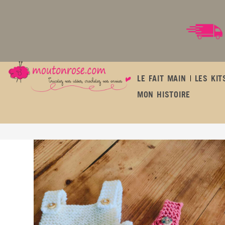
LE FAIT MAIN
LES KIT
MON HISTOIRE
Barboteuse « petit lutin » – 100% mérinos d’Australie