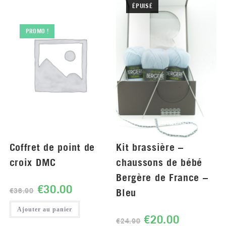
ÉPUISÉ
PROMO !
Coffret de point de
Kit brassière –
croix DMC
chaussons de bébé
Bergère de France –
€
30.00
€
36.90
Bleu
Ajouter au panier
€
20.00
€
24.90