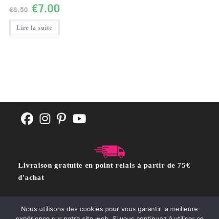
€
7.00
€
8.50
Lire la suite
Livraison gratuite en point relais à partir de 75€
d'achat
Nous utilisons des cookies pour vous garantir la meilleure
CGV
POLITIQUE DE CONFIDENTIALITÉ
Contact
expérience sur notre site web. Si vous continuez à utiliser ce