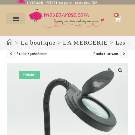
LIVRAISON OFFERTE en point relais dès 75€
0
>
La boutique
>
LA MERCERIE
>
Les ac
Produit précédent
Produit suivant
PROMO !