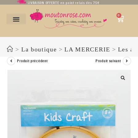
LIVRAISON OFFERTE en point relais dès 75€
0
Kit de broderie petite pâtissière
>
La boutique
>
LA MERCERIE
>
Les ac
Produit précédent
Produit suivant