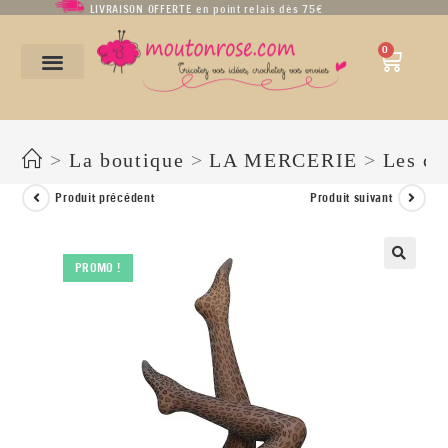
LIVRAISON OFFERTE en point relais dès 75€
0
LEOPARDI 30 den
>
La boutique
>
LA MERCERIE
>
Les co
Produit précédent
Produit suivant
PROMO !