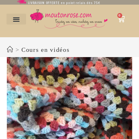
LIVRAISON OFFERTE en point relais dès 75€
0
14-mars-2020-18h20m41s-58849-
>
Cours en vidéos