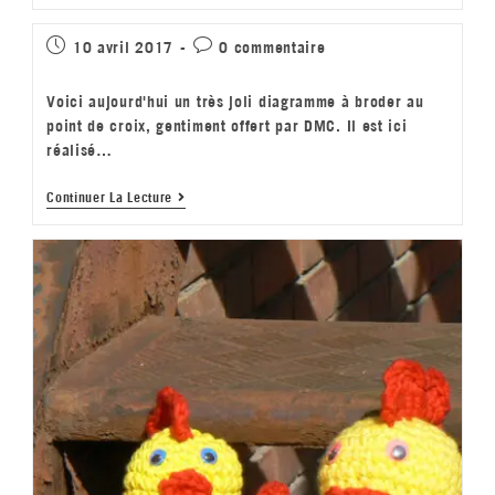
10 avril 2017
0 commentaire
Voici aujourd'hui un très joli diagramme à broder au
point de croix, gentiment offert par DMC. Il est ici
réalisé…
Continuer La Lecture