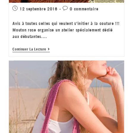
12 septembre 2016
0 commentaire
Avis à toutes celles qui veulent s'initier à la couture !!!
Mouton rose organise un atelier spécialement dédié
aux débutantes.…
Continuer La Lecture