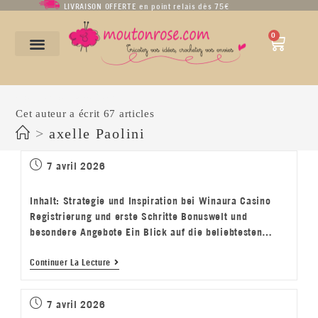
LIVRAISON OFFERTE en point relais dès 75€
0
Auteur/autrice :
axelle Paolini
Cet auteur a écrit 67 articles
>
axelle Paolini
7 avril 2026
Inhalt: Strategie und Inspiration bei Winaura Casino
Registrierung und erste Schritte Bonuswelt und
besondere Angebote Ein Blick auf die beliebtesten…
Continuer La Lecture
7 avril 2026