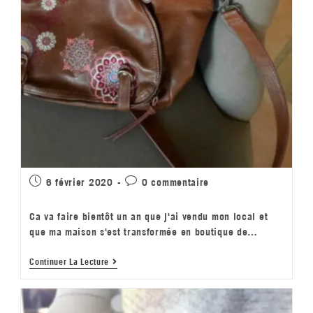
6 février 2020
0 commentaire
Ca va faire bientôt un an que j'ai vendu mon local et
que ma maison s'est transformée en boutique de…
Continuer La Lecture