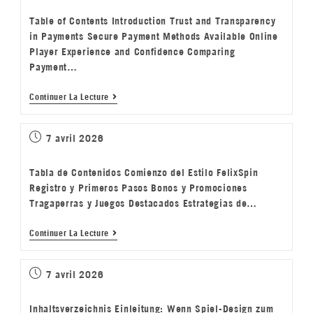
Table of Contents Introduction Trust and Transparency
in Payments Secure Payment Methods Available Online
Player Experience and Confidence Comparing
Payment…
Continuer La Lecture
7 avril 2026
Tabla de Contenidos Comienzo del Estilo FelixSpin
Registro y Primeros Pasos Bonos y Promociones
Tragaperras y Juegos Destacados Estrategias de…
Continuer La Lecture
7 avril 2026
Inhaltsverzeichnis Einleitung: Wenn Spiel-Design zum