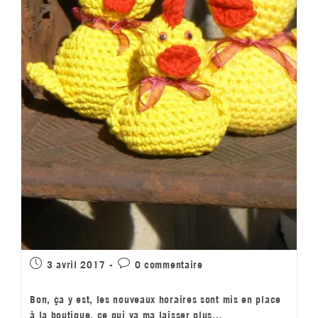
3 avril 2017
0 commentaire
Bon, ça y est, les nouveaux horaires sont mis en place
à la boutique, ce qui va ma laisser plus…