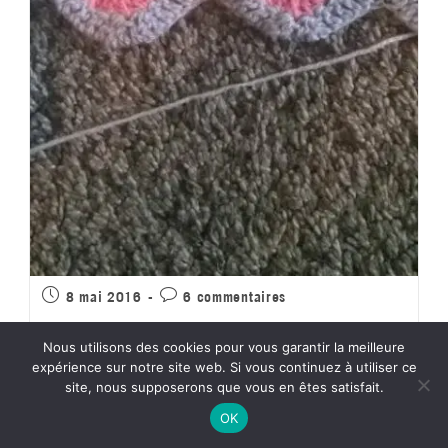
8 mai 2016
6 commentaires
Ca faisait longtemps que je voyais ces couvertures
Nous utilisons des cookies pour vous garantir la meilleure
expérience sur notre site web. Si vous continuez à utiliser ce
pour bébé au crochet me faire de l'œil sur pinterest...
site, nous supposerons que vous en êtes satisfait.
…
OK
Continuer La Lecture