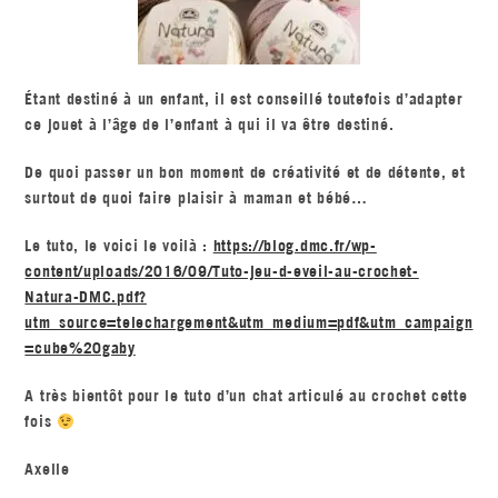
Étant destiné à un enfant, il est conseillé toutefois d’adapter
ce jouet à l’âge de l’enfant à qui il va être destiné.
De quoi passer un bon moment de créativité et de détente, et
surtout de quoi faire plaisir à maman et bébé…
Le tuto, le voici le voilà :
https://blog.dmc.fr/wp-
content/uploads/2016/09/Tuto-jeu-d-eveil-au-crochet-
Natura-DMC.pdf?
utm_source=telechargement&utm_medium=pdf&utm_campaign
=cube%20gaby
A très bientôt pour le tuto d’un chat articulé au crochet cette
fois
Axelle