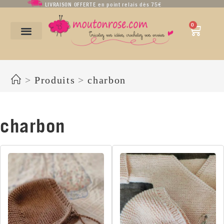
LIVRAISON OFFERTE en point relais dès 75€
0
charbon
>
Produits
>
charbon
charbon