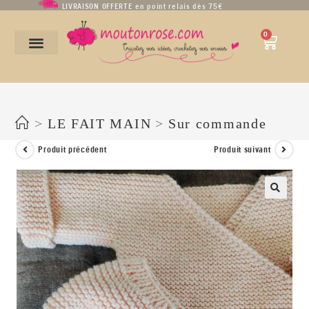
LIVRAISON OFFERTE en point relais dès 75€
0
Béguin « Eglantine » en pure laine mérinos – Tailles 0-3 mois et 3-6 mois –
Nombreux coloris
>
LE FAIT MAIN
>
Sur commande
Produit précédent
Produit suivant