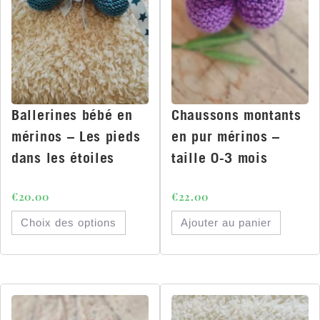
Ballerines bébé en
Chaussons montants
mérinos – Les pieds
en pur mérinos –
dans les étoiles
taille 0-3 mois
€
20.00
€
22.00
Choix des options
Ajouter au panier