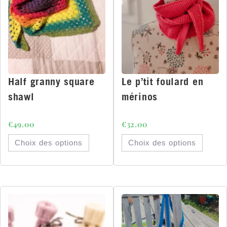
Half granny square
Le p’tit foulard en
shawl
mérinos
€
49.00
€
32.00
Choix des options
Choix des options