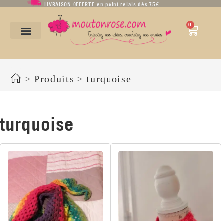
LIVRAISON OFFERTE en point relais dès 75€
0
turquoise
>
Produits
>
turquoise
turquoise