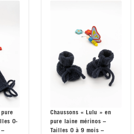
 pure
Chaussons « Lulu » en
lles 0-
pure laine mérinos –
 –
Tailles 0 à 9 mois –