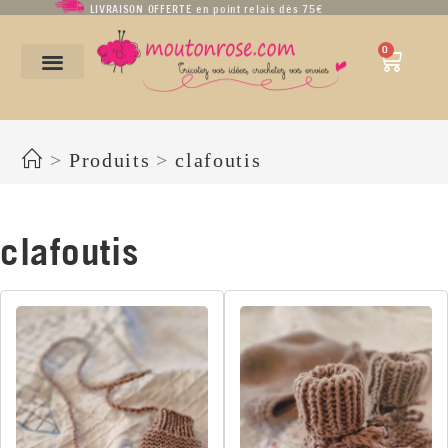
LIVRAISON OFFERTE en point relais dès 75€
0
clafoutis
>
Produits
>
clafoutis
clafoutis