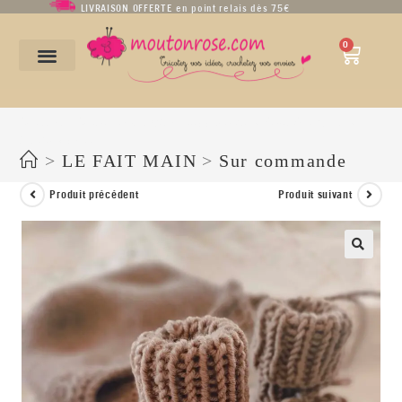
LIVRAISON OFFERTE en point relais dès 75€
0
Chaussons « Charly » en pur Mérino avec cordelière – Tailles 0 à 9 mois –
Nombreux coloris
>
LE FAIT MAIN
>
Sur commande
Produit précédent
Produit suivant