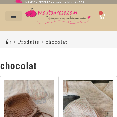
LIVRAISON OFFERTE en point relais dès 75€
0
chocolat
>
Produits
>
chocolat
chocolat