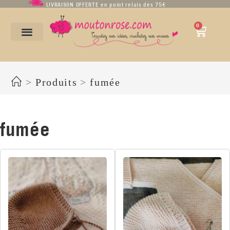
LIVRAISON OFFERTE en point relais dès 75€
0
fumée
>
Produits
>
fumée
fumée