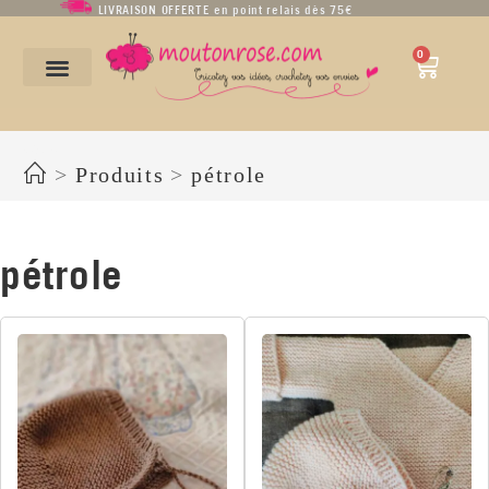
LIVRAISON OFFERTE en point relais dès 75€
0
pétrole
>
Produits
>
pétrole
pétrole