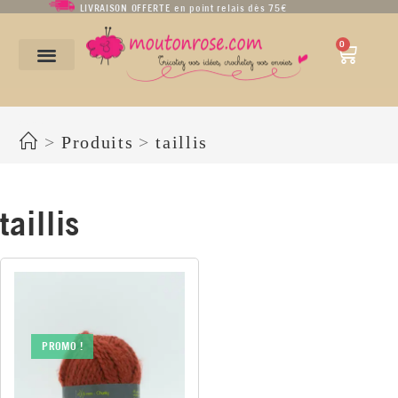
LIVRAISON OFFERTE en point relais dès 75€
0
taillis
>
Produits
>
taillis
taillis
PROMO !