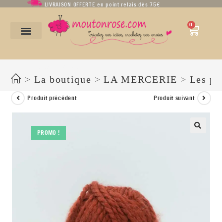
LIVRAISON OFFERTE en point relais dès 75€
0
Alaska – Bergère de France
>
La boutique
>
LA MERCERIE
>
Les pe
Produit précédent
Produit suivant
PROMO !