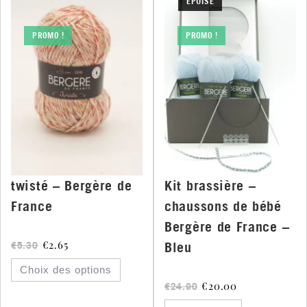
ÉPUISÉ
PROMO !
PROMO !
twisté – Bergère de
Kit brassière –
France
chaussons de bébé
Bergère de France –
€
2.65
Bleu
€
5.30
Choix des options
€
20.00
€
24.90