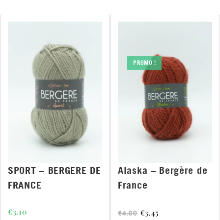
PROMO !
SPORT – BERGERE DE
Alaska – Bergère de
FRANCE
France
€
3.10
€
3.45
€
4.00