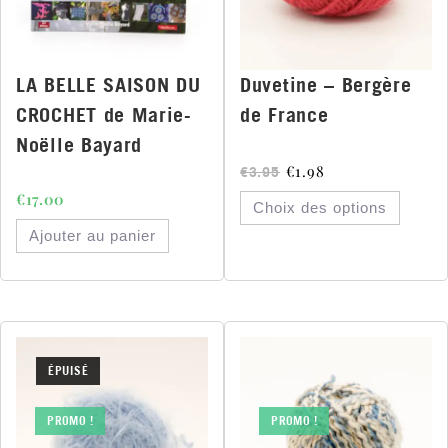
LA BELLE SAISON DU
Duvetine – Bergère
CROCHET de Marie-
de France
Noëlle Bayard
€
1.98
€
3.95
€
17.00
Choix des options
Ajouter au panier
ÉPUISÉ
PROMO !
PROMO !