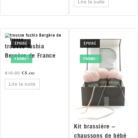
Lire la suite
ÉPUISÉ
ÉPUISÉ
trousse fushia
Bergère de France
PROMO !
PROMO !
€
8.00
€
10.00
Lire la suite
Kit brassière –
chaussons de bébé