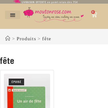
LIVRAISON OFFERTE en point relais dès 75€
0
fête
>
Produits
>
fête
fête
ÉPUISÉ