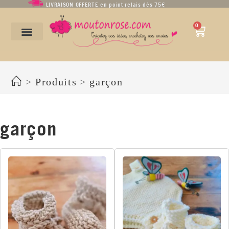
LIVRAISON OFFERTE en point relais dès 75€
0
garçon
>
Produits
>
garçon
garçon