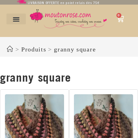
LIVRAISON OFFERTE en point relais dès 75€
0
granny square
>
Produits
>
granny square
granny square