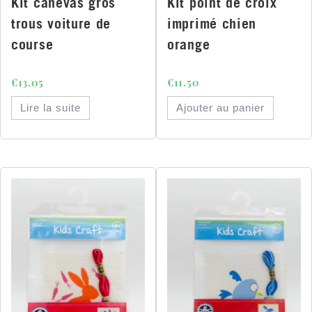
Kit canevas gros
Kit point de croix
trous voiture de
imprimé chien
course
orange
€
13.05
€
11.50
Lire la suite
Ajouter au panier