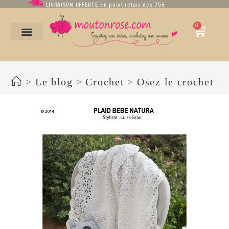
LIVRAISON OFFERTE en point relais dès 75€
0
TUTO PLAID BEBE NATURA-page-001
>
Le blog
>
Crochet
>
Osez le crochet su