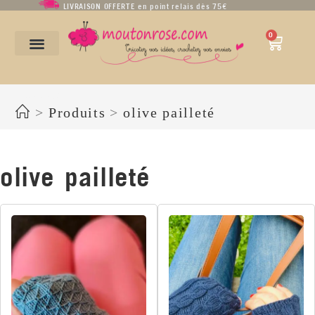
LIVRAISON OFFERTE en point relais dès 75€
0
olive pailleté
>
Produits
>
olive pailleté
olive pailleté