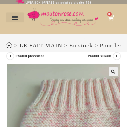
LIVRAISON OFFERTE en point relais dès 75€
0
Bloomer en laine et acrylique rose moucheté – taille 0-6 mois
>
LE FAIT MAIN
>
En stock
>
Pour les 
Produit précédent
Produit suivant