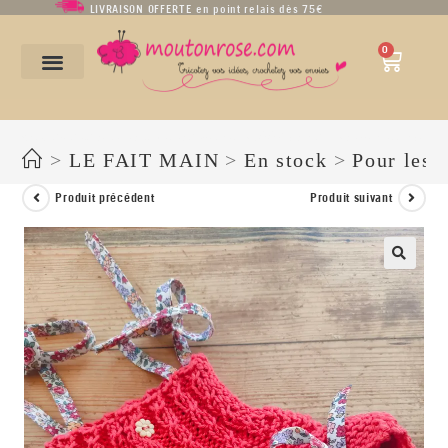
LIVRAISON OFFERTE en point relais dès 75€
0
Ensemble barboteuse à torsades et ballerines – 100% coton bio – taille naissance
>
LE FAIT MAIN
>
En stock
>
Pour les 
Produit précédent
Produit suivant