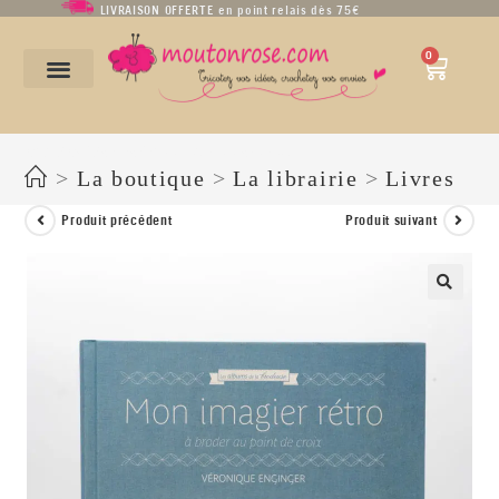
LIVRAISON OFFERTE en point relais dès 75€
0
MON IMAGIER RETRO de Véronique Enginger
>
La boutique
>
La librairie
>
Livres
Produit précédent
Produit suivant