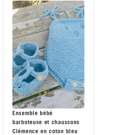
Ensemble bébé
barboteuse et chaussons
Clémence en coton bleu