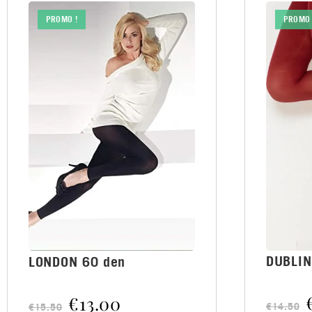
PROMO !
PROMO 
DUBLIN
LONDON 60 den
€
13.00
€
14.50
€
15.50