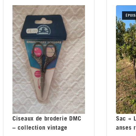
ÉPUIS
Ciseaux de broderie DMC
Sac « L
– collection vintage
anses 