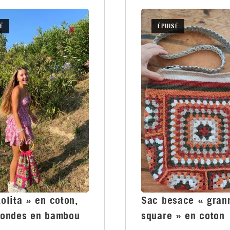
É
ÉPUISÉ
olita » en coton,
Sac besace « gran
rondes en bambou
square » en coton