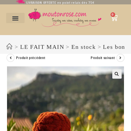
LIVRAISON OFFERTE en point relais dès 75€
0
Bonnet « slouchy » à torsades en acrylique coloris brique et moutarde
>
LE FAIT MAIN
>
En stock
>
Les bonne
Produit précédent
Produit suivant