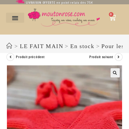
LIVRAISON OFFERTE en point relais dès 75€
0
Brassière cache-cœur « Charlotte » en coton corail – Taille 0-3 mois
>
LE FAIT MAIN
>
En stock
>
Pour les 
Produit précédent
Produit suivant