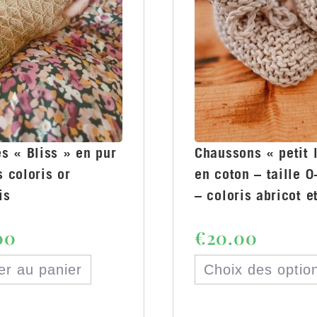
s « Bliss » en pur
Chaussons « petit l
 coloris or
en coton – taille 0
is
– coloris abricot e
00
€
20.00
er au panier
Choix des optio