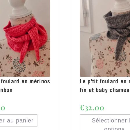
t foulard en mérinos
Le p’tit foulard en
onbon
fin et baby chamea
00
€
32.00
er au panier
Sélectionner 
options