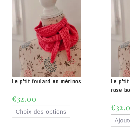
Le p’tit foulard en mérinos
Le p’ti
rose b
€
32.00
€
32.
Choix des options
Ajout