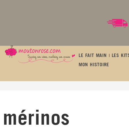
LE FAIT MAIN
LES KIT
MON HISTOIRE
mérinos
mérinos