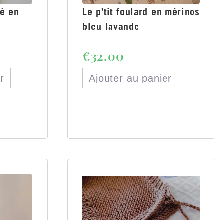
té en
Le p’tit foulard en mérinos
e
bleu lavande
€
32.00
r
Ajouter au panier