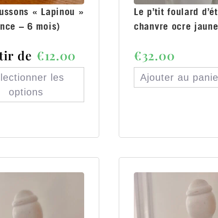
aussons « Lapinou »
Le p’tit foulard d’é
ance – 6 mois)
chanvre ocre jaun
tir de
€
12.00
€
32.00
lectionner les
Ajouter au panie
options